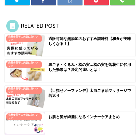
RELATED POST
発酵食品等の美容に良いレ
通販可能な無添加のおすすめ調味料【和食が美味
シピ
しくなる！】
発酵食品等の美容に良いレ
黒ごま・くるみ・松の実→松の実を落花生に代用
シピ
した効果は？決定的違いとは！
発酵食品等の美容に良いレ
【目指せノーファンデ】太白ごま油マッサージで
シピ
若返り
発酵食品等の美容に良いレ
お肌と髪が綺麗になるインナーケアまとめ
シピ