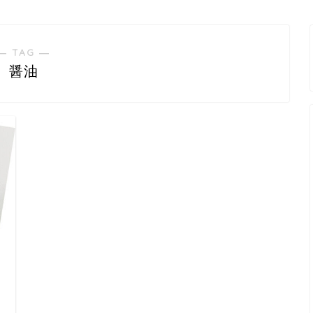
― TAG ―
醤油