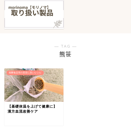
― TAG ―
熊笹
発酵食品等の美容に良いレシピ
【基礎体温を上げて健康に】
漢方血流改善ケア